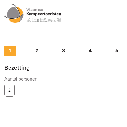
1
2
3
4
5
Bezetting
Aantal personen